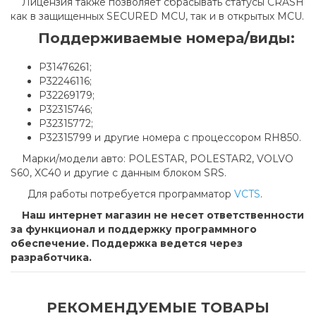
Лицензия также позволяет сбрасывать статусы CRASH
как в защищенных SECURED MCU, так и в открытых MCU.
Поддерживаемые номера/виды:
P31476261;
P32246116;
P32269179;
P32315746;
P32315772;
P32315799 и другие номера с процессором RH850.
Марки/модели авто: POLESTAR, POLESTAR2, VOLVO
S60, XC40 и другие с данным блоком SRS.
Для работы потребуется программатор
VCTS
.
Наш интернет магазин не несет ответственности
за функционал и поддержку программного
обеспечение. Поддержка ведется через
разработчика.
РЕКОМЕНДУЕМЫЕ ТОВАРЫ