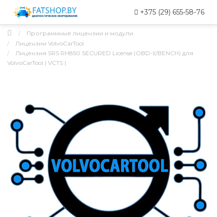
+375 (29) 655-58-76
Программные лицензии и модули
Лицензии VolvoCarTool
Лицензия SRS RH850 SECURED License (OBD-II/BENCH) для
VolvoCarTool ( VCTS )