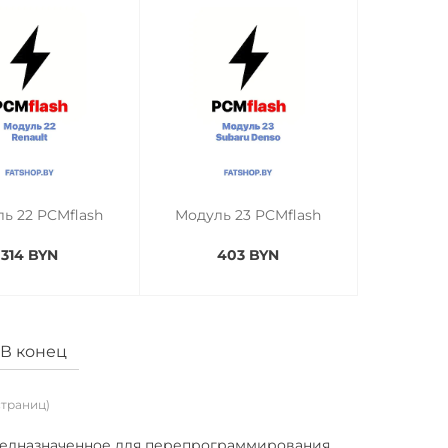
ь 22 PCMflash
Модуль 23 PCMflash
314 BYN
403 BYN
В конец
 страниц)
редназначенное для перепрограммирования