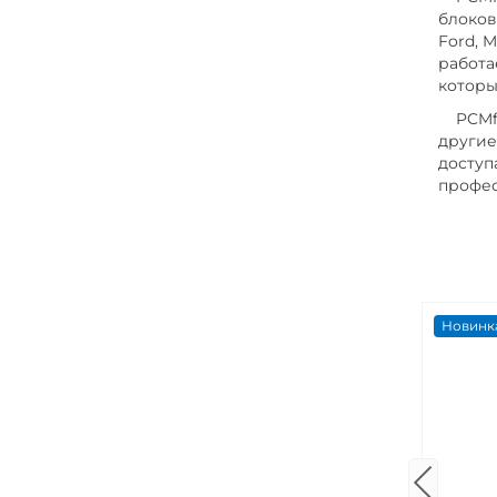
блоков
Ford, M
работа
которы
PCMfla
другие
доступ
профес
Новинк