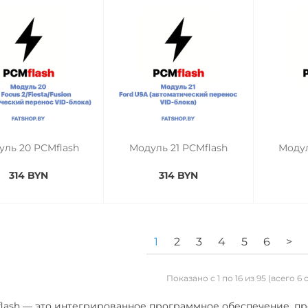
уль 20 PCMflash
Модуль 21 PCMflash
Модул
314 BYN
314 BYN
1
2
3
4
5
6
>
Показано с 1 по 16 из 95 (всего 6
sh — это интегрированное программное обеспечение, п