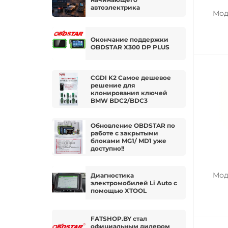
автоэлектрика
Мод
Окончание поддержки
OBDSTAR X300 DP PLUS
CGDI K2 Самое дешевое
решение для
клонирования ключей
BMW BDC2/BDC3
Обновление OBDSTAR по
работе с закрытыми
блоками MG1/ MD1 уже
доступно!!
Мод
Диагностика
электромобилей Li Auto с
помощью XTOOL
FATSHOP.BY стал
официальным дилером