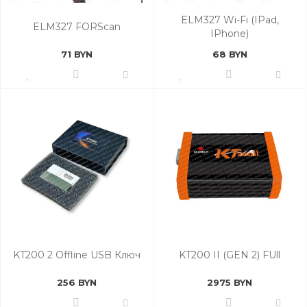
ELM327 Wi-Fi (IPad,
ELM327 FORScan
IPhone)
71 BYN
68 BYN
KT200 2 Offline USB Ключ
KT200 II (GEN 2) FUll
256 BYN
2975 BYN