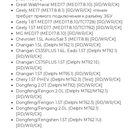
Great Wall/Haval MED17 (MED17.8.10) [RD/WR/CK]
Geely ME17 (ME17.8.8.1) [RD/WR/CK] чтение
требует прямого подключения к разъёму ЭБУ
Geely 1.8T MED17 (MED17.8.10/TC1728) [RD/WR/CK]
Geely 1.5T MED17 (MED17.8.10/TC1782) [RD/WR/CK]
MG MED17 (MED17.8.10) [RD/WR/CK]
Chevrolet 1.5L Aveo/Sail 3 (ME17.8.8) [RD/WR/CK]
Changan 1.5L (Delphi MT62.1) [RD/WR/CK]
Changan CS35PLUS 1.6L, Eado 1.5T (Delphi MT92.1)
[RD/WR/CK]
Changan CS75PLUS 1.5T (Delphi MT92.1E)
[RD/WR/CK]
Changan 1.5T (Delphi MT95.1) [RD/WR/CK]
Chery 1.5T PHEV (Delphi MT62.3) [Test] [RD/WR/CK]
Dongfeng 2.0T (Delphi MT92) [RD/WR/CK]
Dongfeng/Fengon 2.0L (Delphi MT62/MT62.1)
[RD/WR/CK]
Dongfeng/Fengon 1.5T (Delphi MT62.3) [RD/WR/CK]
Dongfeng/Fengxing 2.0L (Delphi MT62.1)
[RD/WR/CK]
Dongfeng/Fengshen 1.5T (Delphi MT62.1U)
[RD/WR/CK]