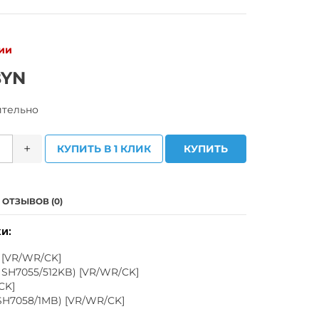
ии
BYN
ительно
+
КУПИТЬ В 1 КЛИК
КУПИТЬ
ОТЗЫВОВ (0)
и:
 [VR/WR/CK]
 SH7055/512KB) [VR/WR/CK]
CK]
 SH7058/1MB) [VR/WR/CK]