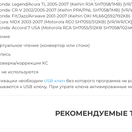
onda: Legend/Acura TL 2005-2007 (Keihin RJA SH7058/1MB) [VR
onda: CR-V 2002/2005-2007 (Keihin PPA/PNL SH7058/1MB) [VR
onda: Fit/Jazz/Airwave 2001-2007 (Keihin OKI ML66Q592/192KB)
cura: MDX 2003-2007 (Motorola RDJ SH7055/512KB) [VR/WR/CK]
onda: Accord 7 USA (Motorola RCA SH7055/512KB SH7058/1024
тение
иртуальное чтение (конвертор или стоки)
апись
роверка/коррекция КС
С не используются
тивации необходим
USB ключ
без которого программа не р
ываются к USB ключу. При утрате ключа активированные мо
РЕКОМЕНДУЕМЫЕ 