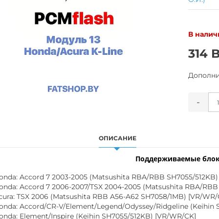
В налич
314 
Дополн
-
ОПИСАНИЕ
Поддерживаемые блок
onda: Accord 7 2003-2005 (Matsushita RBA/RBB SH7055/512KB)
onda: Accord 7 2006-2007/TSX 2004-2005 (Matsushita RBA/RBB
cura: TSX 2006 (Matsushita RBB A56-A62 SH7058/1MB) [VR/WR/
onda: Accord/CR-V/Element/Legend/Odyssey/Ridgeline (Keihin
onda: Element/Inspire (Keihin SH7055/512KB) [VR/WR/CK]