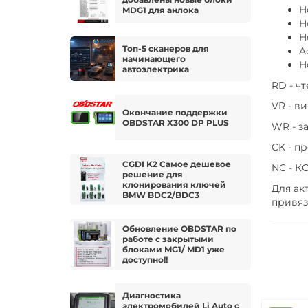
H
MDG1 для анлока
H
H
Топ-5 сканеров для
A
начинающего
H
автоэлектрика
RD - ч
VR - в
Окончание поддержки
OBDSTAR X300 DP PLUS
WR - з
CK - п
CGDI K2 Самое дешевое
NC - К
решение для
клонирования ключей
Для ак
BMW BDC2/BDC3
привяз
Обновление OBDSTAR по
работе с закрытыми
блоками MG1/ MD1 уже
доступно!!
Диагностика
электромобилей Li Auto с