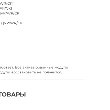
/WR/CK]
/WR/CK]
 [VR/WR/CK]
K) [VR/WR/CK]
аботает. Все активированные модули
дули восстановить не получится.
ТОВАРЫ