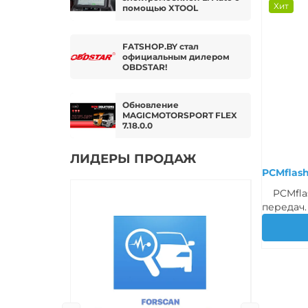
Хит
помощью XTOOL
FATSHOP.BY стал
официальным дилером
OBDSTAR!
Обновление
MAGICMOTORSPORT FLEX
7.18.0.0
ЛИДЕРЫ ПРОДАЖ
PCMflas
PCMflash
передач.