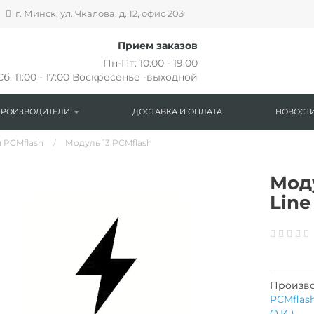
г. Минск, ул. Чкалова, д. 12, офис 203
Прием заказов
Пн-Пт: 10:00 - 19:00
Сб: 11:00 - 17:00 Воскресенье -выходной
ПРОИЗВОДИТЕЛИ
ДОСТАВКА И ОПЛАТА
НОВОСТИ
 PCMflash
Модуль 13 PCMflash
Моду
Line
Произво
PCMflas
О.И.)