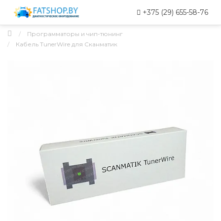
+375 (29) 655-58-76
Программаторы и чип-тюнинг
Кабель TunerWire для Сканматик