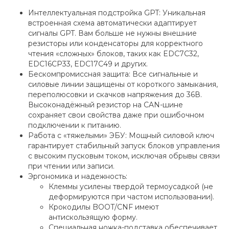
Интеллектуальная подстройка GPT: Уникальная
встроенная схема автоматически адаптирует
сигналы GPT. Вам больше не нужны внешние
резисторы или конденсаторы для корректного
чтения «сложных» блоков, таких как EDC7C32,
EDC16CP33, EDC17C49 и других.
Бескомпромиссная защита: Все сигнальные и
силовые линии защищены от короткого замыкания,
переполюсовки и скачков напряжения до 36В.
Высоконадёжный резистор на CAN-шине
сохраняет свои свойства даже при ошибочном
подключении к питанию.
Работа с «тяжелыми» ЭБУ: Мощный силовой ключ
гарантирует стабильный запуск блоков управления
с высоким пусковым током, исключая обрывы связи
при чтении или записи.
Эргономика и надежность:
Клеммы усилены твердой термоусадкой (не
деформируются при частом использовании).
Крокодилы BOOT/CNF имеют
антискользящую форму.
Специальная ножка-подставка обеспечивает