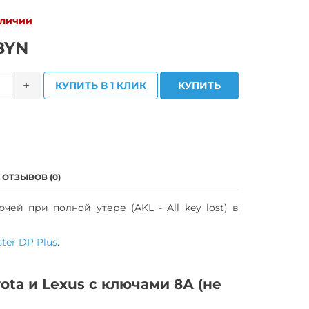
аличии
BYN
+
КУПИТЬ В 1 КЛИК
КУПИТЬ
ОТЗЫВОВ (0)
й при полной утере (AKL - All key lost) в
ter DP Plus
.
ta и Lexus с ключами 8А (не