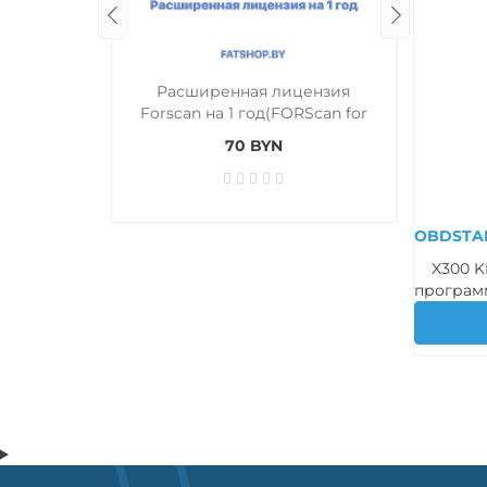
Расширенная лицензия
Обновл
Forscan на 1 год(FORScan for
Windows 1 year Extended
70 BYN
License)
OBDSTAR
X300 KE
программ