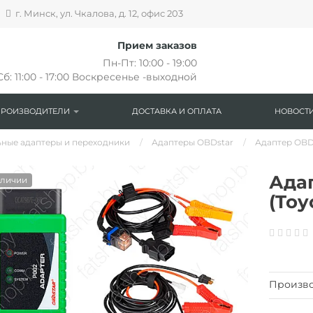
г. Минск, ул. Чкалова, д. 12, офис 203
Прием заказов
Пн-Пт: 10:00 - 19:00
Сб: 11:00 - 17:00 Воскресенье -выходной
ПРОИЗВОДИТЕЛИ
ДОСТАВКА И ОПЛАТА
НОВОСТИ
ные адаптеры и переходники
Адаптеры OBDstar
Адаптер OBDs
Ада
аличии
(Toy
Произво