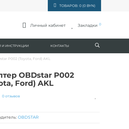
ТОВАРОВ: 0 (0 BYN)
0
Личный кабинет
Закладки
 И ИНСТРУКЦИИ
КОНТАКТЫ
tar P002 (Toyota, Ford) AKL
птер OBDstar P002
ota, Ford) AKL
0 отзывов
дитель:
OBDSTAR