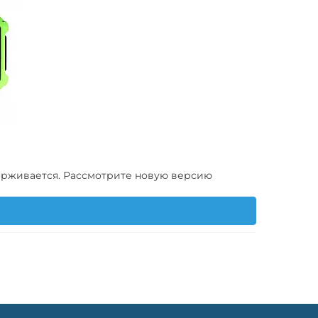
vLinker MC+ (iOS, Android)
Ключ рыбка Mercedes 
185 BYN
75 BYN
ерживается. Рассмотрите новую версию