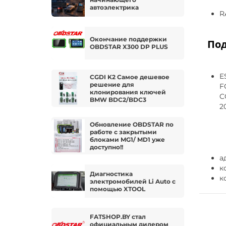
автоэлектрика
R
Окончание поддержки
Под
OBDSTAR X300 DP PLUS
E
CGDI K2 Самое дешевое
решение для
F
клонирования ключей
C
BMW BDC2/BDC3
2
Обновление OBDSTAR по
работе с закрытыми
блоками MG1/ MD1 уже
доступно!!
а
к
Диагностика
к
электромобилей Li Auto с
помощью XTOOL
FATSHOP.BY стал
официальным дилером