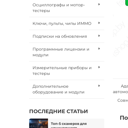
Осциллографы и мотор-
тестеры
Ключи, пульты, чипы ИММО
Подписки на обновления
Программные лицензии и
модули
Измерительные приборы и
тестеры
Адапте
Дополнительное
автомоб
оборудование и модули
Совме
ПОСЛЕДНИЕ СТАТЬИ
По
Топ-5 сканеров для
начинающего