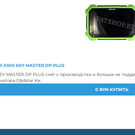
ение Вася Диагност
Вася Диагност v2 Pro 25.7.0
40 BYN
175 BYN
 X300 KEY MASTER DP PLUS
Y MASTER DP PLUS снят с производства и больше не подд
атора Obdstar Ke..
0 BYN
КУПИТЬ