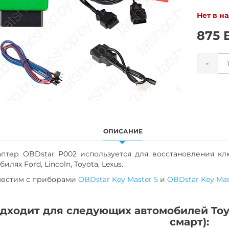
Нет в н
875 
-
ОПИСАНИЕ
р OBDstar P002 используется для восстановления ключе
илях Ford, Lincoln, Toyota, Lexus.
стим с приборами
OBDstar Key Master 5
и
OBDstar Key Mas
дходит для следующих автомобилей Toyo
смарт):