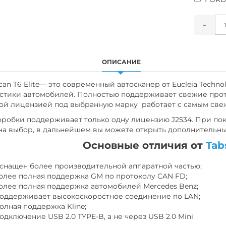
-
ОПИСАНИЕ
n T6 Elite— это современный автосканер от Eucleia Techn
стики автомобилей. Полностью поддерживает свежие прото
ой лицензией под выбранную марку работает с самым св
обки поддерживает только одну лицензию J2534. При поку
на выбор, в дальнейшем вы можете открыть дополнительн
Основные отличия от
Tab
снащен более производительной аппаратной частью;
олее полная поддержка GM по протоколу CAN FD;
олее полная поддержка автомобилей Mercedes Benz;
оддерживает высокоскоростное соединение по LAN;
олная поддержка Kline;
одключение USB 2.0 TYPE-B, а не через USB 2.0 Mini