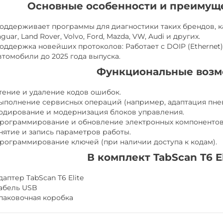
Основные особенности и преимущест
оддерживает программы для диагностики таких брендов, как
aguar, Land Rover, Volvo, Ford, Mazda, VW, Audi и других.
оддержка новейших протоколов: Работает с DOIP (Ethernet)
втомобили до 2025 года выпуска.
Функциональные возм
тение и удаление кодов ошибок.
ыполнение сервисных операций (например, адаптация пнев
одирование и модернизация блоков управления.
рограммирование и обновление электронных компонентов
нятие и запись параметров работы.
Хит
рограммирование ключей (при наличии доступа к кодам).
В комплект TabScan T6 El
даптер TabScan T6 Elite
абель USB
паковочная коробка