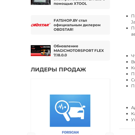
помощью XTOOL
П
FATSHOP.BY стал
J
официальным дилером
П
OBDSTAR!
а
Обновление
MAGICMOTORSPORT FLEX
7.18.0.0
Ч
В
К
ЛИДЕРЫ ПРОДАЖ
П
С
П
А
К
У