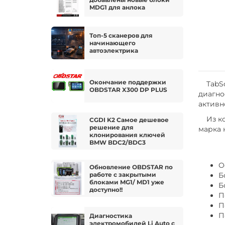
MDG1 для анлока
Топ-5 сканеров для
начинающего
автоэлектрика
Окончание поддержки
TabSca
OBDSTAR X300 DP PLUS
диагно
активн
Из кор
CGDI K2 Самое дешевое
решение для
марка 
клонирования ключей
BMW BDC2/BDC3
О
Обновление OBDSTAR по
работе с закрытыми
Б
блоками MG1/ MD1 уже
Б
доступно!!
П
П
П
Диагностика
электромобилей Li Auto с