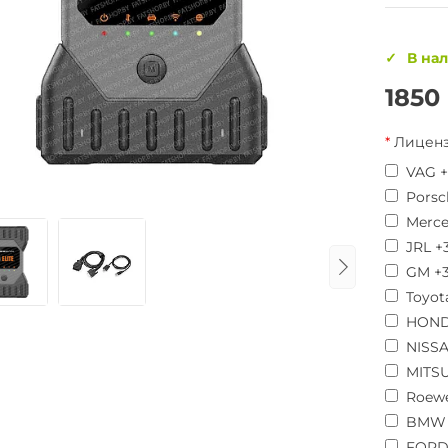
В на
1850
Лиценз
VAG +
Porsc
Merce
JRL +
GM +3
Toyot
HOND
NISSA
MITSU
Roewe
BMW 
FORD